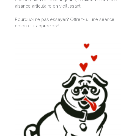
aisance articulaire en vieillissant.
Pourquoi ne pas essayer? Offrez-lui une séance
détente, il appréciera!