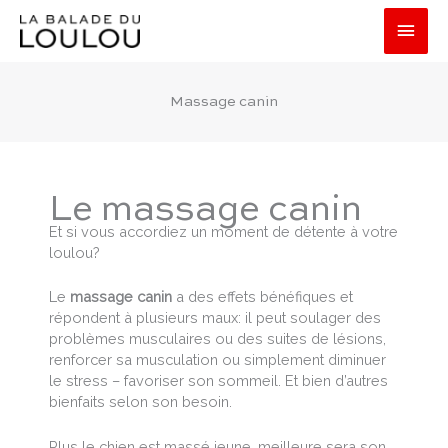
Aller
Men
au
contenu
princ
Massage canin
Le massage canin
Et si vous accordiez un moment de détente à votre
loulou?
Le
massage canin
a des effets bénéfiques et
répondent à plusieurs maux: il peut soulager des
problèmes musculaires ou des suites de lésions,
renforcer sa musculation ou simplement diminuer
le stress – favoriser son sommeil. Et bien d’autres
bienfaits selon son besoin.
Plus le chien est massé jeune, meilleure sera son